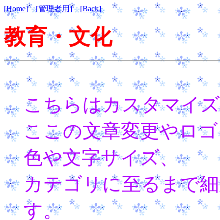
[Home]
[管理者用]
[Back]
教育・文化
こちらはカスタマイズ
ここの文章変更やロゴ
色や文字サイズ、
カテゴリに至るまで細
す。