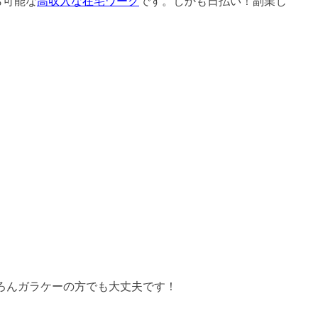
ら可能な
高収入な在宅ワーク
です。しかも日払い！副業じ
ろんガラケーの方でも大丈夫です！