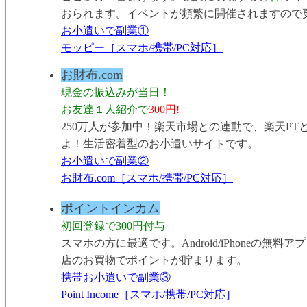
おられます。イベントが頻繁に開催されますので
お小遣いで副業①
モッピー［スマホ/携帯/PC対応］
お財布.com
現金の振込みが当日！
お友達１人紹介で
300円!
250万人が参加中！楽天市場との連動で、楽天P
よ！生活密着型のお小遣いサイトです。
お小遣いで副業②
お財布.com［スマホ/携帯/PC対応］
ポイントインカム
初回登録で300円付与
スマホの方に最適です。Android/iPhoneの無
店のお買物でポイントが貯まります。
携帯お小遣いで副業③
Point Income［スマホ/携帯/PC対応］